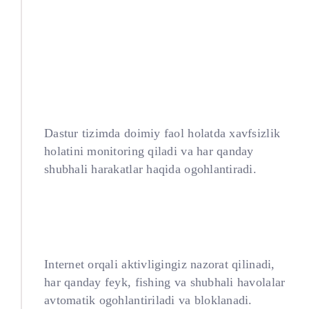
App Advisor
Dastur tizimda doimiy faol holatda xavfsizlik
holatini monitoring qiladi va har qanday
shubhali harakatlar haqida ogohlantiradi.
Internet Security
Internet orqali aktivligingiz nazorat qilinadi,
har qanday feyk, fishing va shubhali havolalar
avtomatik ogohlantiriladi va bloklanadi.