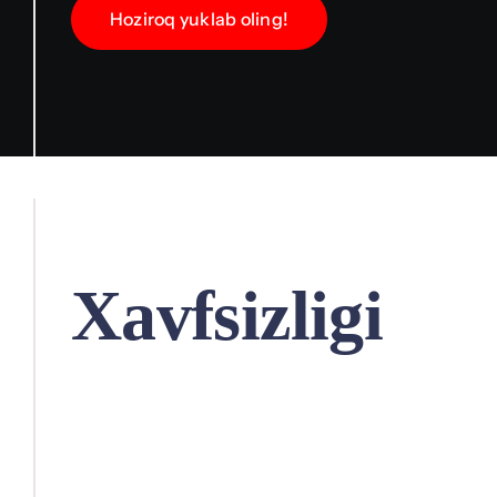
Hoziroq yuklab oling!
Android OS
Xavfsizligi
Avangard MSS hozirda
faqatgina android os uchun
maxsus ishlab chiqilmoqda,