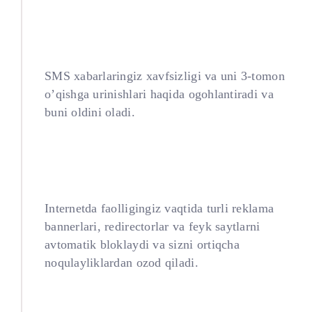
SMS Security
SMS xabarlaringiz xavfsizligi va uni 3-tomon
o’qishga urinishlari haqida ogohlantiradi va
buni oldini oladi.
Prevents interception
Internetda faolligingiz vaqtida turli reklama
bannerlari, redirectorlar va feyk saytlarni
avtomatik bloklaydi va sizni ortiqcha
noqulayliklardan ozod qiladi.