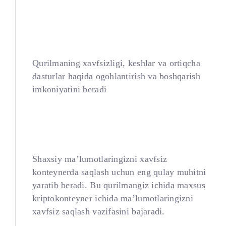
Device Security
Qurilmaning xavfsizligi, keshlar va ortiqcha
dasturlar haqida ogohlantirish va boshqarish
imkoniyatini beradi
Privacy Monitor
Shaxsiy ma’lumotlaringizni xavfsiz
konteynerda saqlash uchun eng qulay muhitni
yaratib beradi. Bu qurilmangiz ichida maxsus
kriptokonteyner ichida ma’lumotlaringizni
xavfsiz saqlash vazifasini bajaradi.