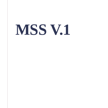
AVANGARD
MSS V.1
Dasturning keyingi sonlarida
AI yordamchi, ovoz orqali
boshqarish hamda boshqa
xavfsizlik bo’yicha boshqa
yangi imkoniyatlar qo’shilishi
rejalashtirilmoqda.